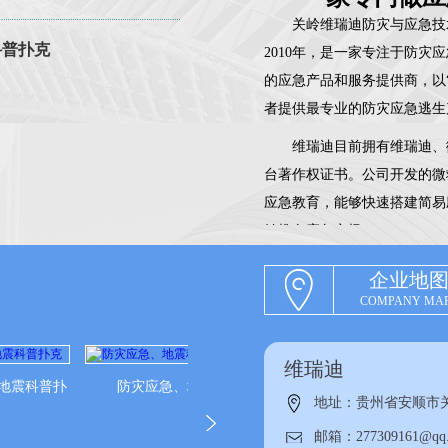
关岭维瑞迪防灾与应急技
科普扑克
2010年，是一家专注于防
的应急产品和服务提供商，以
者提供最专业的防灾应急逃生
维瑞迪目前拥有维瑞迪、
台著作权证书。公司开发的微
应急教育，能够快速搭建简易
始推向应急市场。
公司开发的微救App已在2
企业地
救你旗下的防灾学院（fzxy
COMPANY MA
步更新，着力打造应急领域首
目前维瑞迪品牌应急包、
维瑞迪
震科普扑
防灾应急、地震科普扑克
他应急包、救你应急包、救大
地址：贵州省安顺市关
最新花费巨资搭建了应急救援
邮箱：277309161@qq