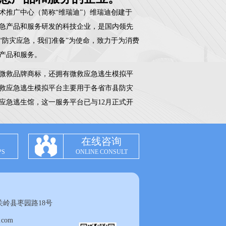
术推广中心（简称“维瑞迪”）维瑞迪创建于
灾应急产品和服务研发的科技企业，是国内领先
“防灾应急，我们准备”为使命，致力于为消费
产品和服务。
微救品牌商标，还拥有微救应急逃生模拟平
救应急逃生模拟平台主要用于各省市县防灾
应急逃生馆，这一服务平台已与12月正式开
016年4月登陆苹果商店，微救App主要利用
图
在线咨询
.cn）提供的全国省市县各类应急资讯，时时同
PS
ONLINE CONSULT
家应急资讯平台。
微救品牌应急用品正陆续上线，目前拥有救
防震减灾、防灾应急
家应急包等三大系列应急包。
岭县枣园路18号
装备网（yjjyzb.com），正努力将之打造
克
.com